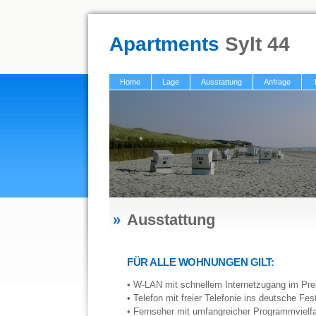
Apartments
Sylt 44
Home
Lage
Ausstattung
Anfrage
Ausstattung
FÜR ALLE WOHNUNGEN GILT:
• W-LAN mit schnellem Internetzugang im Prei
• Telefon mit freier Telefonie ins deutsche Fes
• Fernseher mit umfangreicher Programmvielfal